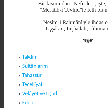
Bir kısmından "Nefesler", işte, 
"Merâtib-i Tevhid"le feth olu
Nesîm-i Rahmânî'yle ihdas o
Uşşâkın, İnşâallah, rûhuna 
Takdîm
Sultânlarım
Tahassür
Tecellîyat
Velâyet ve İrşad
Edeb