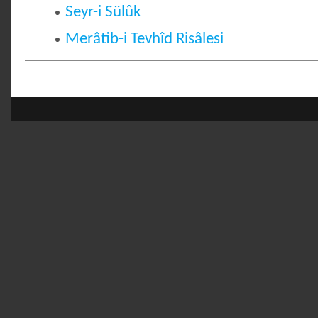
Seyr-i Sülûk
Merâtib-i Tevhîd Risâlesi