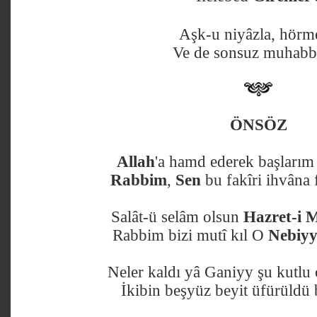
Aşk-u niyâzla, hörme
Ve de sonsuz muhabbe
ÖNSÖZ
Allah
'a hamd ederek başlarım
Rabbim
,
Sen
bu fakîri ihvâna
Salât-ü selâm olsun
Hazret-i
Rabbim bizi mutî kıl O
Nebiyy
Neler kaldı yâ Ganiyy şu kutlu
İkibin beşyüz beyit üfürüld