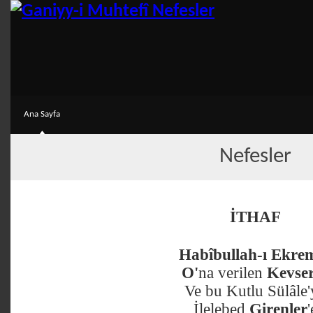
Ana Sayfa
Nefesler
İTHAF
Habîbullah-ı Ekre
O'
na verilen
Kevse
Ve bu Kutlu Sülâle'
İlelebed
Girenler
'