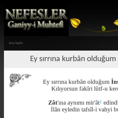
Ana Sayfa
Ey sırrına kurbân olduğum 
Ey sırrına kurbân olduğum
İn
Kılıyorsun fakîri lûtf-u ker
1
Zât
'ına aynımı mir'ât
edindi
İlân eyledin tafsîl-i vahyi 