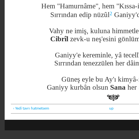
Hem "Hamurnâme", hem "Kıssa-i
2
Sırrından edip nüzûl
Ganiyy'd
Vahy ne imiş, kuluna himmetl
Cibrîl
zevk-u neş'esini gönlü
Ganiyy'e kereminle, yâ tecel
Sırrından tenezzülen her dâim
Güneş eyle bu Ay'ı kimyâ-i
Ganiyy kurbân olsun
Sana
her 
‹ Yedi tavrı hatmetsem
up