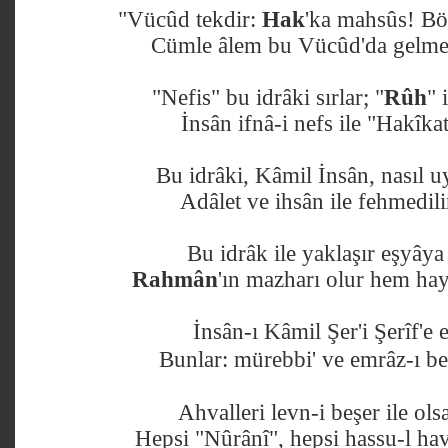
"Vücûd tekdir:
Hak
'ka mahsûs! Bö
Cümle âlem bu Vücûd'da gelmek
"Nefis" bu idrâki sırlar; "
Rûh
" 
İnsân ifnâ-i nefs ile "Hakîkat
Bu idrâki, Kâmil İnsân, nasıl u
Adâlet ve ihsân ile fehmedili
Bu idrâk ile yaklaşır eşyâya
Rahmân
'ın mazharı olur hem hay
İnsân-ı Kâmil Şer'i Şerîf'e e
Bunlar: mürebbi' ve emrâz-ı be
Ahvalleri levn-i beşer ile ols
Hepsi "Nûrânî", hepsi hassu-l hav