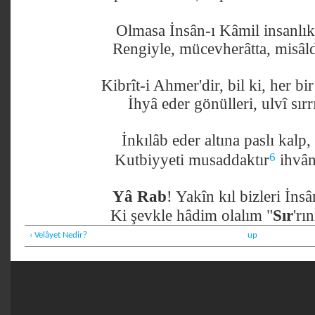
Olmasa İnsân-ı Kâmil insanlık
Rengiyle, mücevherâtta, misâld
Kibrît-i Ahmer'dir, bil ki, her bi
İhyâ eder gönülleri, ulvî sırr
İnkılâb eder altına paslı kalp
6
Kutbiyyeti musaddaktır
ihvân
Yâ Rab
! Yakîn kıl bizleri İnsâ
Ki şevkle hâdim olalım "
Sır
'rı
‹ Velâyet Nedir?
up