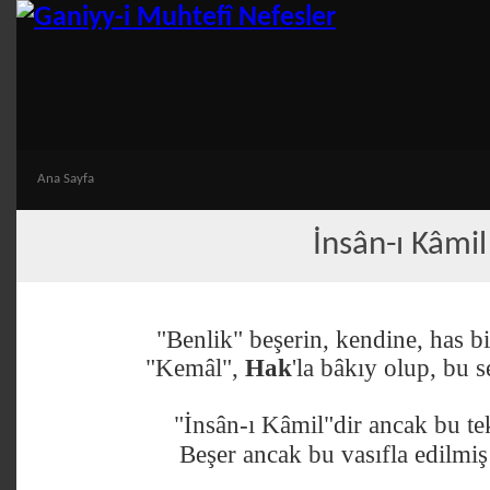
Ana Sayfa
İnsân-ı Kâmil
"Benlik" beşerin, kendine, has bi
"Kemâl",
Hak
'la bâkıy olup, bu 
"İnsân-ı Kâmil"dir ancak bu te
Beşer ancak bu vasıfla edilmiş